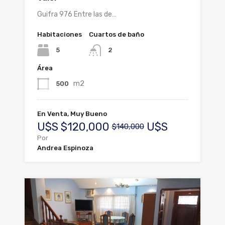
Guifra 976 Entre las de…
Habitaciones
Cuartos de baño
5
2
Área
m2
500
En Venta, Muy Bueno
U$S
$120,000
U$S
$140,000
Por
Andrea Espinoza