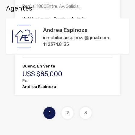
Perú al 1800Entre: Av. Galicia…
Agentes
Habitaciones
Cuartos de baño
2
1
Andrea Espinoza
inmobiliariaespinoza@gmail.com
Área
11.2374.8135
M2
80
Bueno, En Venta
U$S $85,000
Por
Andrea Espinoza
1
2
3